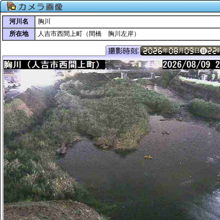
河川名
胸川
所在地
人吉市西間上町（間橋 胸川左岸）
年
月
日