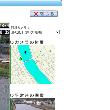
時
分
河川カメラ：