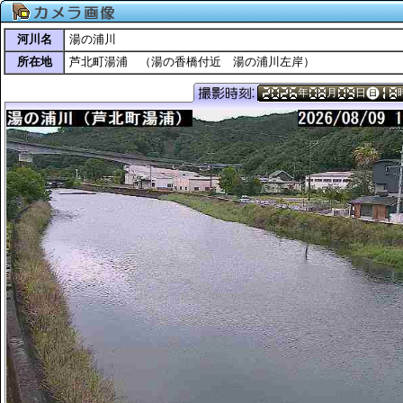
河川名
湯の浦川
所在地
芦北町湯浦 （湯の香橋付近 湯の浦川左岸）
年
月
日