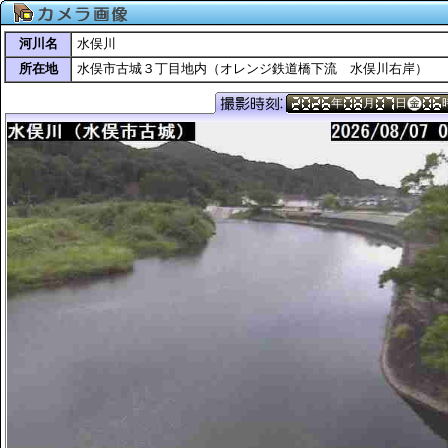
河川名
水俣川
所在地
水俣市古城３丁目地内（オレンジ鉄道橋下流 水俣川右岸）
年
月
日